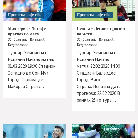
Прогнозы на футбол
Прогнозы на футбол
Мальорка – Хетафе
Сельта – Леганес прогноз
прогноз на матч
на матч
6 лет ago
Виталий
6 лет ago
Виталий
Беднарский
Беднарский
Турнир: Чемпионат
Турнир: Чемпионат
Испании Начало матча:
Испании Начало
01.03.2020 19:30 Стадион:
матча: 22.02.2020 14:00
Эстадио де Сон Муа
Стадион: Балаидос
Город: Пальма-де-
Город: Виго
Майорка Страна:…
Страна: Испания Дата
прогноза: 22.02.2020 В
рамках 25-го тура…