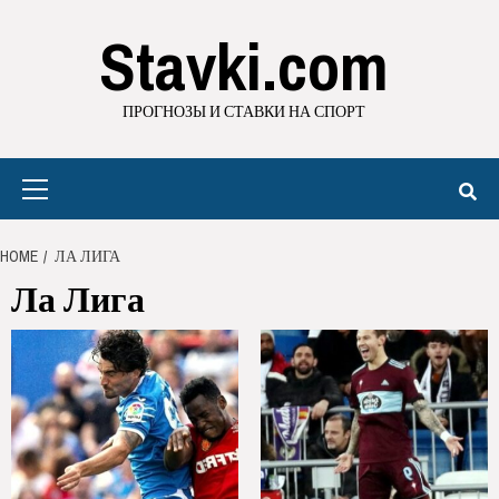
Skip
Stavki.com
to
content
ПРОГНОЗЫ И СТАВКИ НА СПОРТ
Primary
Menu
HOME
ЛА ЛИГА
Ла Лига