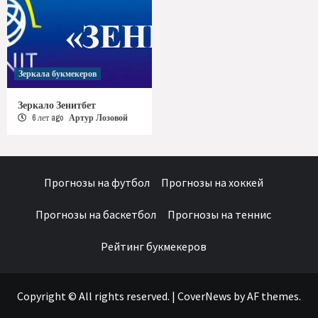
Зеркала букмекеров
Зеркало Зенитбет
6 лет ago
Артур Лозовой
Прогнозы на футбол
Прогнозы на хоккей
Прогнозы на баскетбол
Прогнозы на теннис
Рейтинг букмекеров
Copyright © All rights reserved.
|
CoverNews
by AF themes.