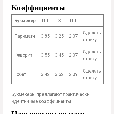
Коэффициенты
Букмекер
П 1
Х
П 1
Сделать
Париматч
3.85
3.25
2.07
ставку
Сделать
Фаворит
3.55
3.45
2.07
ставку
Сделать
1хбет
3.42
3.62
2.09
ставку
Букмекеры предлагают практически
идентичные коэффициенты.
Наш прогноз на матч