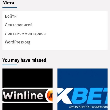
Мета
Войти
Лента записей
Лента комментариев
WordPress.org
You may have missed