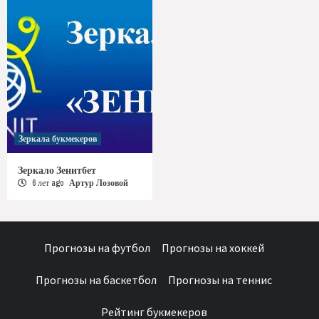
Зеркала букмекеров
Зеркало Зенитбет
6 лет ago
Артур Лозовой
Прогнозы на футбол
Прогнозы на хоккей
Прогнозы на баскетбол
Прогнозы на теннис
Рейтинг букмекеров