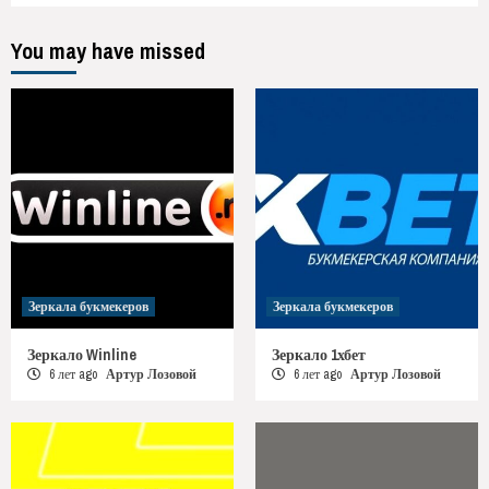
You may have missed
Зеркала букмекеров
Зеркала букмекеров
Зеркало Winline
Зеркало 1хбет
6 лет ago
Артур Лозовой
6 лет ago
Артур Лозовой