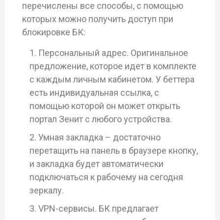
перечислены все способы, с помощью
которых можно получить
доступ при
блокировке
БК:
Персональный адрес. Оригинальное
предложение, которое идет в комплекте
с каждым личным кабинетом. У беттера
есть индивидуальная ссылка, с
помощью которой он может открыть
портал
Зенит
с любого устройства.
Умная закладка – достаточно
перетащить на панель в браузере кнопку,
и закладка будет автоматически
подключаться к рабочему
на сегодня
зеркалу.
VPN-сервисы. БК предлагает