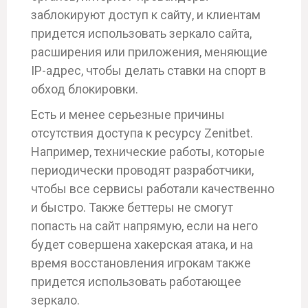
заблокируют
доступ к сайту
, и клиентам
придется использовать
зеркало сайта,
расширения или приложения, меняющие
IP-адрес, чтобы делать ставки на спорт в
обход блокировки.
Есть и менее серьезные причины
отсутствия доступа к ресурсу Zenitbet.
Например, технические работы, которые
периодически проводят разработчики,
чтобы все сервисы работали качественно
и быстро. Также беттеры не смогут
попасть на сайт напрямую, если на него
будет совершена хакерская атака, и на
время восстановления игрокам также
придется использовать работающее
зеркало
.