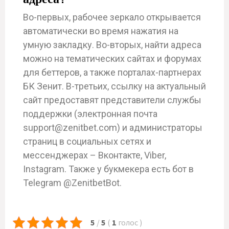
Во-первых,
рабочее зеркало
открывается
автоматически во время нажатия на
умную закладку. Во-вторых, найти адреса
можно на тематических сайтах и форумах
для беттеров, а также порталах-партнерах
БК Зенит. В-третьих, ссылку на
актуальный
сайт
предоставят представители службы
поддержки (электронная почта
support@zenitbet.com
) и администраторы
страниц в социальных сетях и
мессенджерах – Вконтакте, Viber,
Instagram. Также у букмекера есть бот в
Telegram @ZenitbetBot.
5
/
5
(
1
голос
)