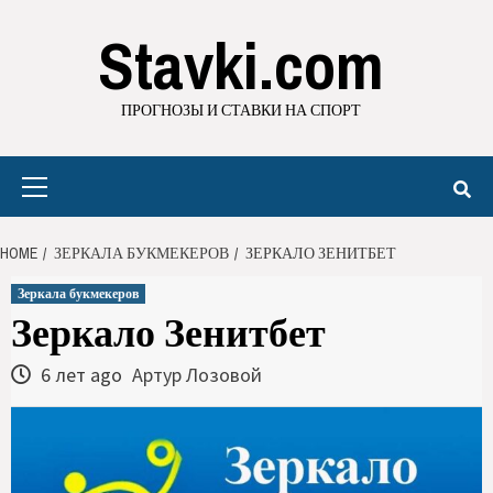
Stavki.com
ПРОГНОЗЫ И СТАВКИ НА СПОРТ
HOME
ЗЕРКАЛА БУКМЕКЕРОВ
ЗЕРКАЛО ЗЕНИТБЕТ
Зеркала букмекеров
Зеркало Зенитбет
6 лет ago
Артур Лозовой