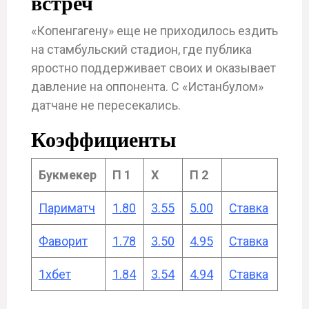
встреч
«Копенгагену» еще не приходилось ездить
на стамбульский стадион, где публика
яростно поддерживает своих и оказывает
давление на оппонента. С «Истанбулом»
датчане не пересекались.
Коэффициенты
Букмекер
П 1
Х
П 2
Париматч
1.80
3.55
5.00
Ставка
Фаворит
1.78
3.50
4.95
Ставка
1хбет
1.84
3.54
4.94
Ставка