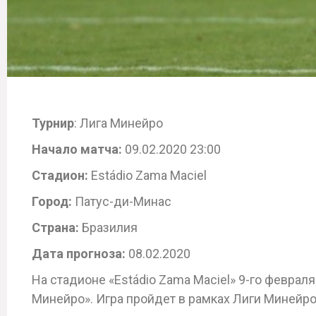
Турнир
:
Лига Минейро
Начало матча:
09.02.2020 23:00
Стадион:
Estádio Zama Maciel
Город:
Патус-ди-Минас
Страна:
Бразилия
Дата прогноза:
08.02.2020
На стадионе «Estádio Zama Maciel» 9-го феврал
Минейро». Игра пройдет в рамках Лиги Минейро.