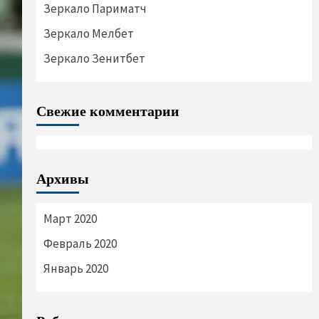
Зеркало Париматч
Зеркало Мелбет
Зеркало Зенитбет
Свежие комментарии
Архивы
Март 2020
Февраль 2020
Январь 2020