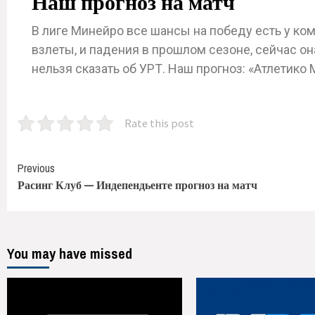
Наш прогноз на матч
В лиге Минейро все шансы на победу есть у ком
взлеты, и падения в прошлом сезоне, сейчас о
нельзя сказать об УРТ. Наш прогноз: «Атлетико
Rate this post
Previous
Расинг Клуб — Индепендьенте прогноз на матч
You may have missed