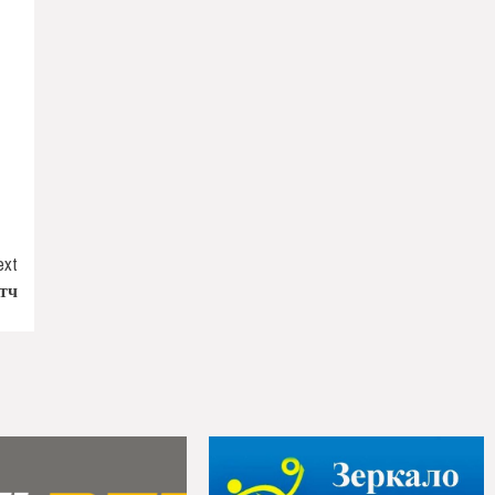
ext
тч