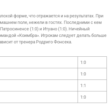
охой форме, что отражается и на результатах. При
машнем поле, нежели в гостях. Последними с кем
 Патросиненсе (1:0) и Итуано (1:0). Ничейный
командой «Коимбра». Игрокам следует делать больше
зависит от тренера Родриго Фонсека.
1:0
1:0
1:1
1:0