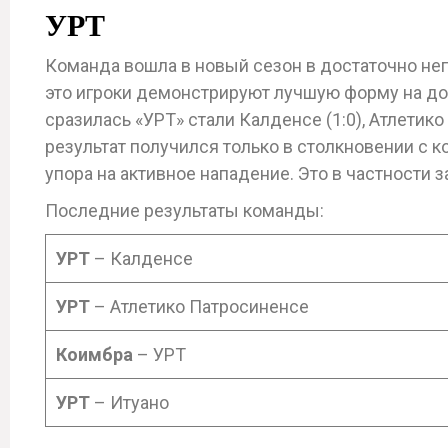
УРТ
Команда вошла в новый сезон в достаточно непл
это игроки демонстрируют лучшую форму на до
сразилась «УРТ» стали Калденсе (1:0), Атлетико
результат получился только в столкновении с 
упора на активное нападение. Это в частности 
Последние результаты команды:
УРТ
– Калденсе
УРТ
– Атлетико Патросиненсе
Коимбра
– УРТ
УРТ
– Итуано