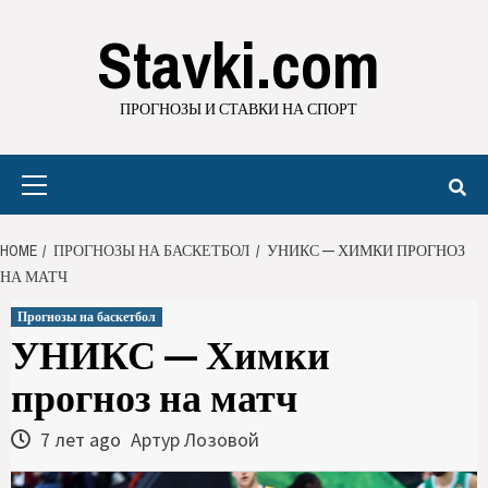
Stavki.com
ПРОГНОЗЫ И СТАВКИ НА СПОРТ
HOME
ПРОГНОЗЫ НА БАСКЕТБОЛ
УНИКС — ХИМКИ ПРОГНОЗ
НА МАТЧ
Прогнозы на баскетбол
УНИКС — Химки
прогноз на матч
7 лет ago
Артур Лозовой