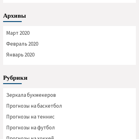
Архивы
Март 2020
Февраль 2020
Январь 2020
Рубрики
Зеркала букмекеров
Прогнозы на баскетбол
Прогнозы на теннис
Прогнозы на футбол
Прогнозы на хоккей