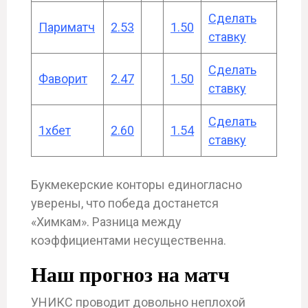
Сделать
Париматч
2.5
3
1.50
ставку
Сделать
Фаворит
2.47
1.50
ставку
Сделать
1хбет
2.6
0
1.54
ставку
Букмекерские конторы единогласно
уверены, что победа достанется
«Химкам». Разница между
коэффициентами несущественна.
Наш прогноз на матч
УНИКС проводит довольно неплохой