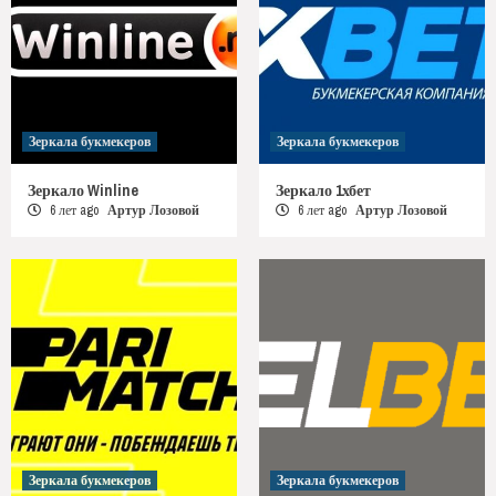
Зеркала букмекеров
Зеркала букмекеров
Зеркало Winline
Зеркало 1хбет
6 лет ago
Артур Лозовой
6 лет ago
Артур Лозовой
Зеркала букмекеров
Зеркала букмекеров