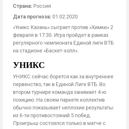
Страна:
Россия
Дата прогноза:
01.02.2020
«Уникс Казань» сыграет против «Химки» 2
февраля в 17:30. Игра пройдет в рамках
регулярного чемпионата Единой лиги ВТБ
на стадионе «Баскет-холл».
УНИКС
УНИКС сейчас борется как за внутреннее
первенство, так в Единой Лиге ВТБ. Во
втором турнире команда занимает 4-ю
позицию. На своем паркете коллектив
обычно показывает неплохие результаты:
из 6-ти противостояний 5 побед.
Проигрыш состоялся только в матче с