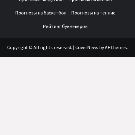
Прогнозы на баскетбол
Прогнозы на теннис
Рейтинг букмекеров
Copyright © All rights reserved.
|
CoverNews
by AF themes.