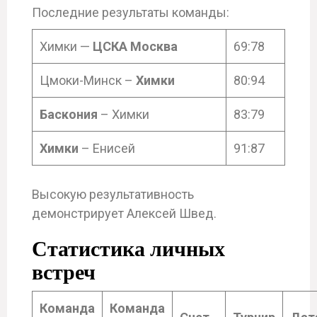
Последние результаты команды:
Химки —
ЦСКА Москва
69:78
Цмоки-Минск –
Химки
80:94
Баскония
– Химки
83:79
Химки
– Енисей
91:87
Высокую результативность
демонстрирует Алексей Швед.
Статистика личных
встреч
Команда
Команда