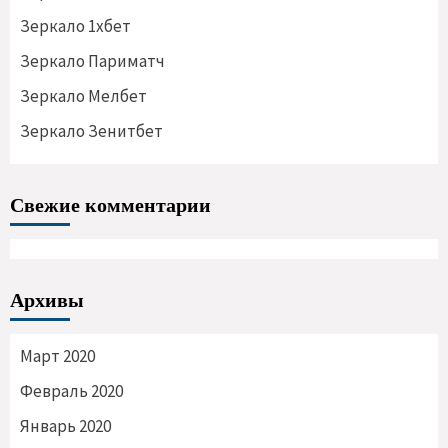
Зеркало 1хбет
Зеркало Париматч
Зеркало Мелбет
Зеркало Зенитбет
Свежие комментарии
Архивы
Март 2020
Февраль 2020
Январь 2020