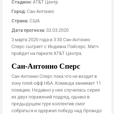
Стадион:
АТ&Т Центр
Город:
Сан-Антонио
Страна:
США
Дата прогноза:
02.03.2020
3 марта 2020 года в 3:30 Сан-Антонио
Сперс сыграет с Индиана Пэйсерс. Матч
пройдет на паркете АТ&Т Центра.
Сан-Антонио Сперс
Сан-Антонио Сперс пока что не входит в
зону плей-офф НБА. Команда занимает 11
позицию. Недавно у нее случилась серия
из двух поражений подряд, однако в
предыдущем туре коллектив смог
собраться и одержал победу над Орландо