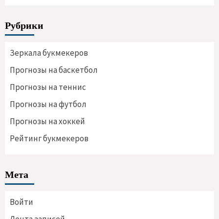
Рубрики
Зеркала букмекеров
Прогнозы на баскетбол
Прогнозы на теннис
Прогнозы на футбол
Прогнозы на хоккей
Рейтинг букмекеров
Мета
Войти
Лента записей