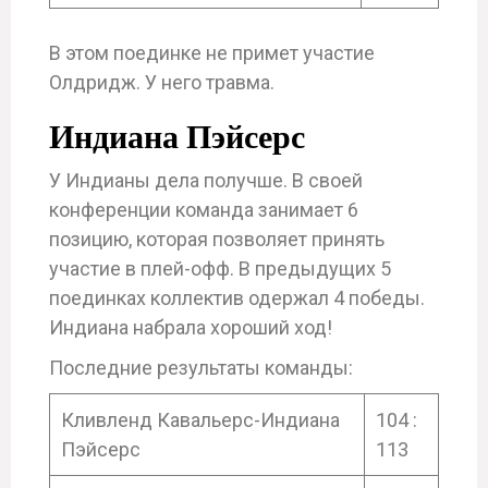
В этом поединке не примет участие
Олдридж. У него травма.
Индиана Пэйсерс
У Индианы дела получше. В своей
конференции команда занимает 6
позицию, которая позволяет принять
участие в плей-офф. В предыдущих 5
поединках коллектив одержал 4 победы.
Индиана набрала хороший ход!
Последние результаты команды:
Кливленд Кавальерс-Индиана
104 :
Пэйсерс
113