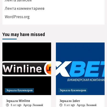
Лента комментариев
WordPress.org
You may have missed
Зеркала букмекеров
Зеркала букмекеров
Зеркало Winline
Зеркало 1хбет
6 лет ago
Артур Лозовой
6 лет ago
Артур Лозовой