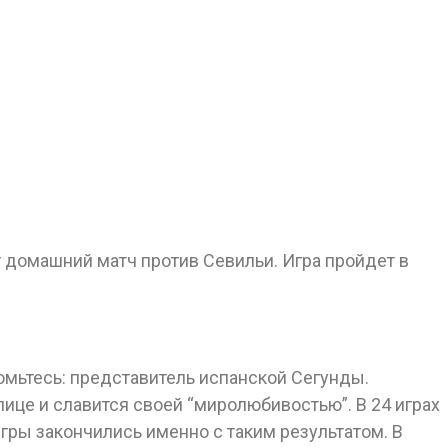
т домашний матч против Севильи. Игра пройдет в
омьтесь: представитель испанской Сегунды.
лице и славится своей “миролюбивостью”. В 24 играх
гры закончились именно с таким результатом. В