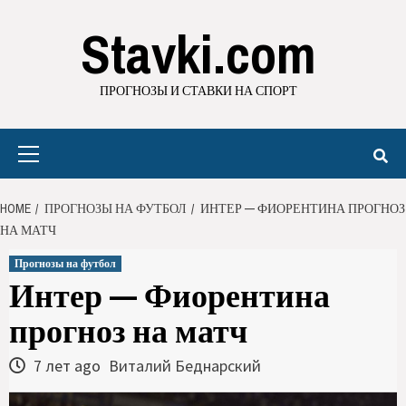
Stavki.com
ПРОГНОЗЫ И СТАВКИ НА СПОРТ
HOME
ПРОГНОЗЫ НА ФУТБОЛ
ИНТЕР — ФИОРЕНТИНА ПРОГНОЗ
НА МАТЧ
Прогнозы на футбол
Интер — Фиорентина
прогноз на матч
7 лет ago
Виталий Беднарский