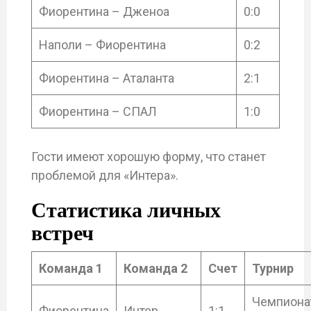
Фиорентина – Дженоа
0:0
Наполи – Фиорентина
0:2
Фиорентина – Аталанта
2:1
Фиорентина – СПАЛ
1:0
Гости имеют хорошую форму, что станет
проблемой для «Интера».
Статистика личных
встреч
Команда 1
Команда 2
Счет
Турнир
Чемпиона
Фиорентина
Интер
1:1