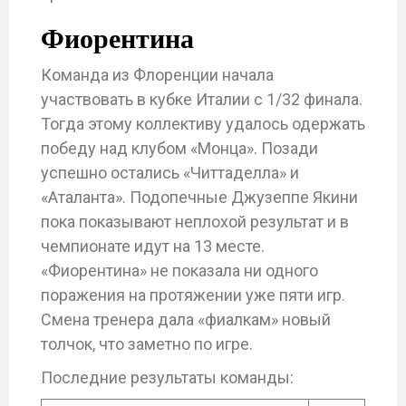
Фиорентина
Команда из Флоренции начала
участвовать в кубке Италии с 1/32 финала.
Тогда этому коллективу удалось одержать
победу над клубом «Монца». Позади
успешно остались «Читтаделла» и
«Аталанта». Подопечные Джузеппе Якини
пока показывают неплохой результат и в
чемпионате идут на 13 месте.
«Фиорентина» не показала ни одного
поражения на протяжении уже пяти игр.
Смена тренера дала «фиалкам» новый
толчок, что заметно по игре.
Последние результаты команды: