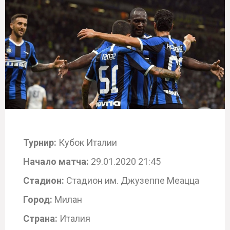
Турнир:
Кубок Италии
Начало матча:
29.01.2020 21:45
Стадион:
Стадион им. Джузеппе Меацца
Город:
Милан
Страна:
Италия