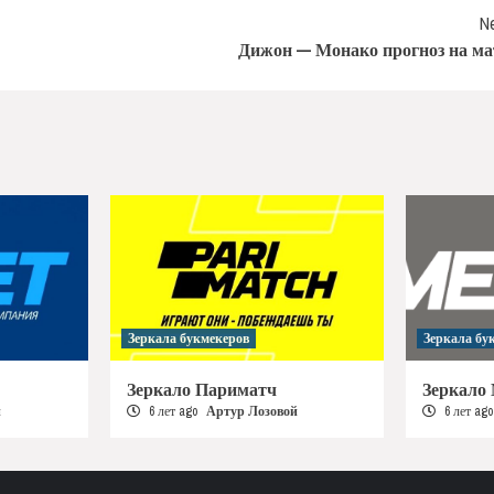
N
Дижон — Монако прогноз на ма
Зеркала букмекеров
Зеркала бу
Зеркало Париматч
Зеркало
й
6 лет ago
Артур Лозовой
6 лет ag