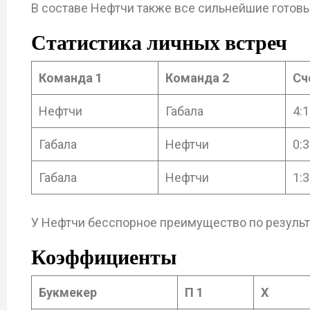
В составе Нефтчи также все сильнейшие готов
Статистика личных встреч
Команда 1
Команда 2
Сч
Нефтчи
Габала
4:1
Габала
Нефтчи
0:3
Габала
Нефтчи
1:3
У Нефтчи бесспорное преимущество по результ
Коэффициенты
Букмекер
П 1
Х