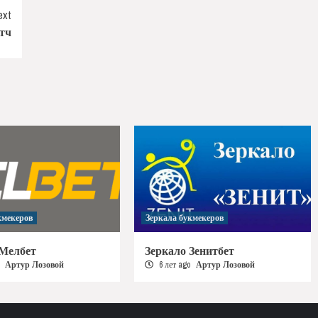
ext
тч
кмекеров
Зеркала букмекеров
 Мелбет
Зеркало Зенитбет
o
Артур Лозовой
6 лет ago
Артур Лозовой