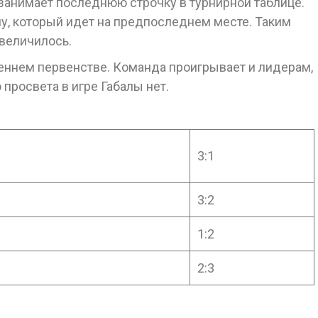
 занимает последнюю строчку в турнирной таблице.
у, который идет на предпоследнем месте. Таким
увеличилось.
реннем первенстве. Команда проигрывает и лидерам,
 просвета в игре Габалы нет.
3:1
3:2
1:2
2:3