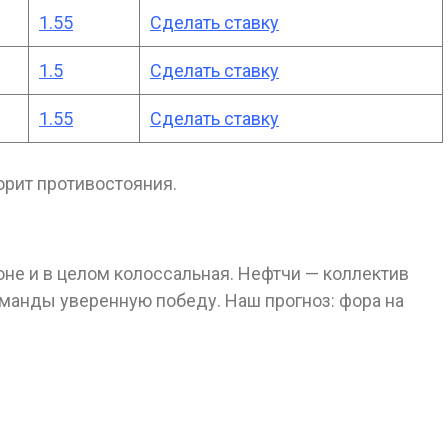
1.55
Сделать ставку
1.5
Сделать ставку
1.55
Сделать ставку
рит противостояния.
не и в целом колоссальная. Нефтчи — коллектив
оманды уверенную победу. Наш прогноз: фора на