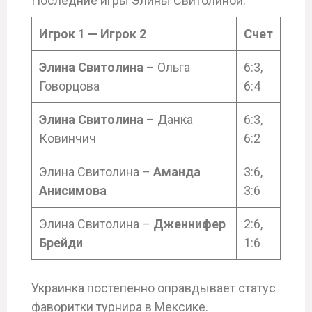
Последние игры Элины Свитолиной:
Игрок 1 — Игрок 2
Счет
Элина Свитолина
– Ольга
6:3,
Говорцова
6:4
Элина Свитолина
– Данка
6:3,
Ковинчич
6:2
Элина Свитолина –
Аманда
3:6,
Анисимова
3:6
Элина Свитолина –
Дженнифер
2:6,
Брейди
1:6
Украинка постепенно оправдывает статус
фаворитки турнира в Мексике.