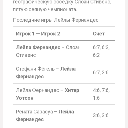
географическую соседку Слоан Стивенс,
пятую сеяную чемпионата.
Последние игры Лейлы Фернандес
Игрок 1 — Игрок 2
Счет
Лейла Фернандес
– Слоан
6:7, 6:3,
Стивенс
6:2
Стефани Фёгель –
Лейла
6:7, 2:6
Фернандес
Лейла Фернандес –
Хитер
4:6, 7:6,
Уотсон
1:6
Рената Сарасуа –
Лейла
3:6, 3:6
Фернандес