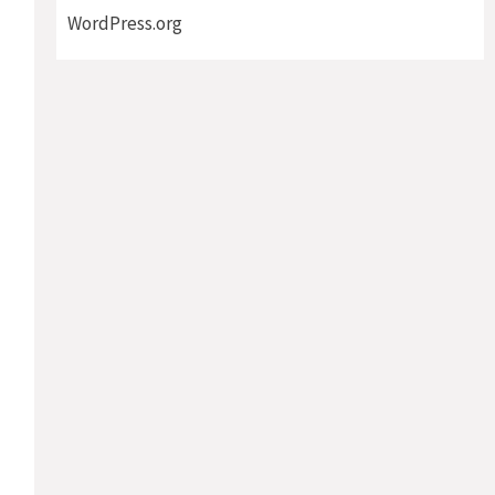
WordPress.org