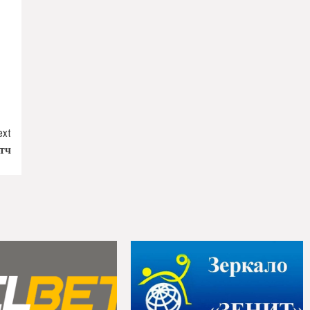
ext
тч