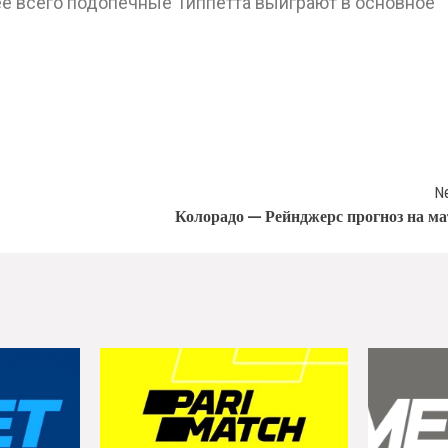
ее всего подопечные Типпетта выиграют в основное
N
Колорадо — Рейнджерс прогноз на ма