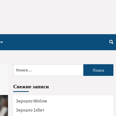
Свежие записи
Зеркало Winline
Зеркало 1хбет