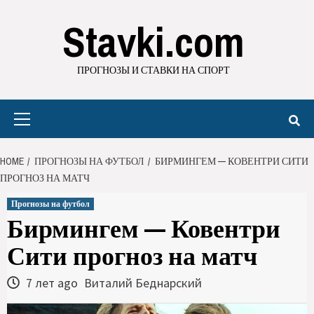
Stavki.com
ПРОГНОЗЫ И СТАВКИ НА СПОРТ
HOME
ПРОГНОЗЫ НА ФУТБОЛ
БИРМИНГЕМ — КОВЕНТРИ СИТИ
ПРОГНОЗ НА МАТЧ
Прогнозы на футбол
Бирмингем — Ковентри
Сити прогноз на матч
7 лет ago
Виталий Беднарский