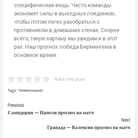
специфическая вещь. Часто команды
экономят силы в выездных поединках,
чтобы потом легко разобраться с
противником в домашних стенах. Скорее
всего, такую картину мы увидим и в этот
раз. Наш прогноз: победа Бирмингема в
основное время.
Rate this post
Tags:
Чемпионшип
Previous
Сампдория — Наполи прогноз на матч
Next
Гранада — Валенсия прогноз на матч