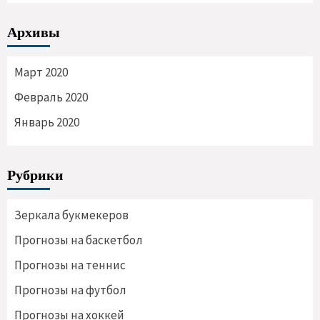
Архивы
Март 2020
Февраль 2020
Январь 2020
Рубрики
Зеркала букмекеров
Прогнозы на баскетбол
Прогнозы на теннис
Прогнозы на футбол
Прогнозы на хоккей