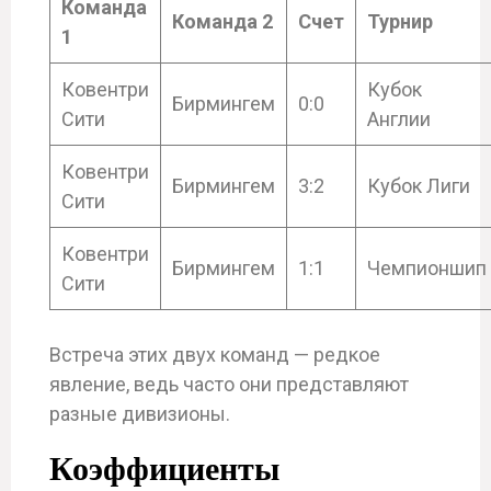
Команда
Команда 2
Счет
Турнир
1
Ковентри
Кубок
Бирмингем
0:0
Сити
Англии
Ковентри
Бирмингем
3:2
Кубок Лиги
Сити
Ковентри
Бирмингем
1:1
Чемпионшип
Сити
Встреча этих двух команд — редкое
явление, ведь часто они представляют
разные дивизионы.
Коэффициенты