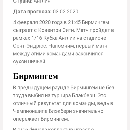
Страна:
Англия
Дата прогноза:
03.02.2020
4 февраля 2020 года в 21:45 Бирмингем
сыграет с Ковентри Сити. Матч пройдет в
рамках 1/16 Кубка Англии на стадионе
Сент-Эндрюс. Напомним, первый матч
между этими командами закончился
сухой ничьей.
Бирмингем
В предыдущем раунде Бирмингем не без
труда выбил из турнира Блэкберн. Это
отличный результат для команды, ведь в
Чемпионшипе Блэкберн значительно
опережает Бирмингем.
В 1/16 финала коллектив играет с