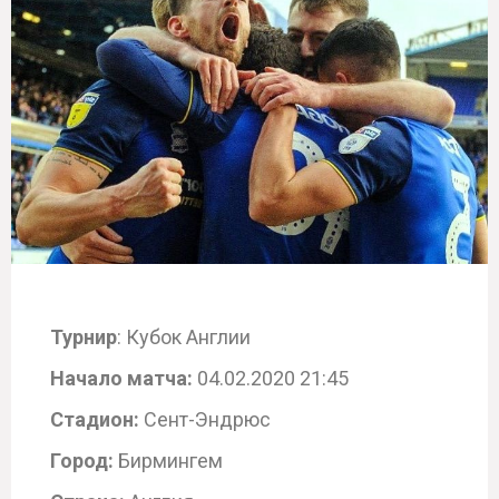
Турнир
: Кубок Англии
Начало матча:
04.02.2020 21:45
Стадион:
Сент-Эндрюс
Город:
Бирмингем