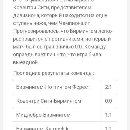
Ковентри Сити, представителем
дивизиона, который находится на одну
ступень ниже, чем Чемпионшип.
Прогнозировалось, что Бирмингем легко
расправится с противниками, но первый
матч был сыгран вничью 0:0. Команду
оправдывает лишь то, что игра была
выездной.
Последние результаты команды:
Бирмингем-Ноттингем Форест
2:1
Ковентри Сити-Бирмингем
0:0
Мидлсбро-Бирмингем
1:1
Бирмингем-Кардифф
1:1